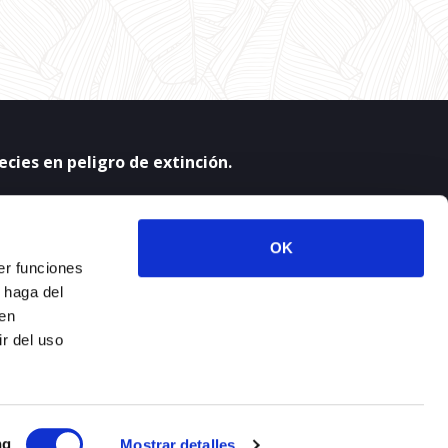
cies en peligro de extinción.
OK
er funciones
 haga del
den
 + ENTRADAS
r del uso
ng
Mostrar detalles