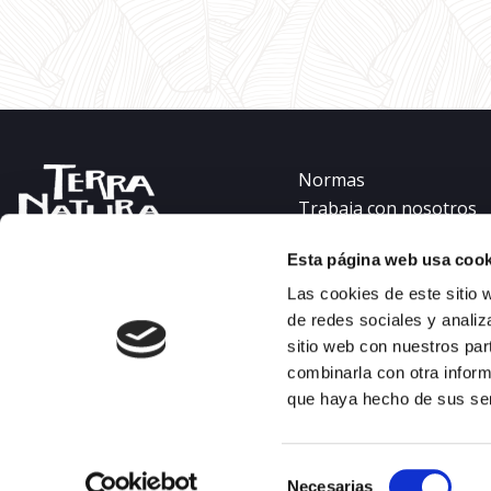
Normas
Trabaja con nosotros
Canal denuncia
Esta página web usa cook
Contacto
Preguntas frecuentes
Las cookies de este sitio 
Aviso Legal
de redes sociales y analiz
sitio web con nuestros par
Política de privacidad
combinarla con otra inform
Política de cookies
que haya hecho de sus ser
Selección
Necesarias