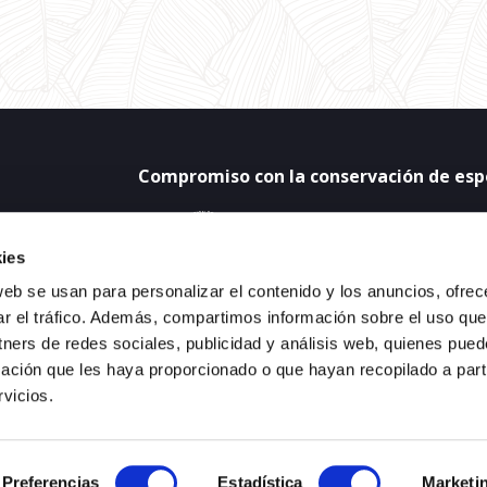
Compromiso con la conservación de espe
ies
web se usan para personalizar el contenido y los anuncios, ofrec
ar el tráfico. Además, compartimos información sobre el uso que
tners de redes sociales, publicidad y análisis web, quienes pue
TREN
ación que les haya proporcionado o que hayan recopilado a parti
vicios.
©2022 Terra Natura Benidorm. Todos los derechos reservados
Preferencias
Estadística
Marketi