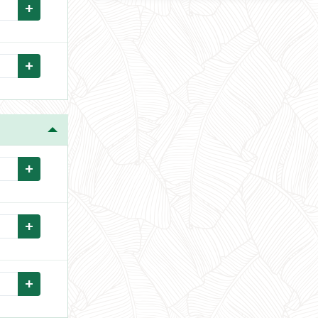
+
+
+
+
+