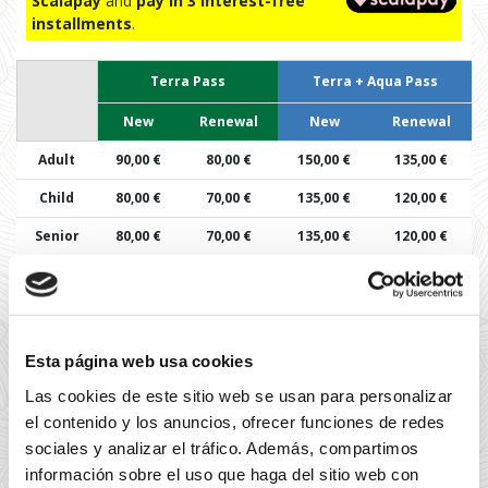
Scalapay
and
pay in 3 interest-free
installments
.
Terra Pass
Terra + Aqua Pass
New
Renewal
New
Renewal
Adult
90,00 €
80,00 €
150,00 €
135,00 €
Child
80,00 €
70,00 €
135,00 €
120,00 €
Senior
80,00 €
70,00 €
135,00 €
120,00 €
SUMMARY OF YOUR PURCHASE
Esta página web usa cookies
Las cookies de este sitio web se usan para personalizar
You have no items in your cart at
el contenido y los anuncios, ofrecer funciones de redes
the moment
sociales y analizar el tráfico. Además, compartimos
información sobre el uso que haga del sitio web con