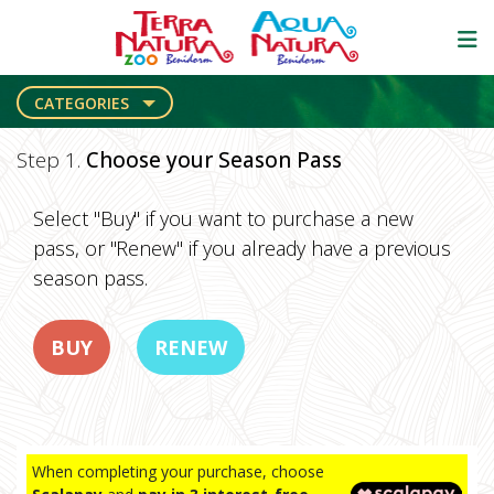
CATEGORIES
Step 1.
Choose your Season Pass
Select "Buy" if you want to purchase a new
pass, or "Renew" if you already have a previous
season pass.
BUY
RENEW
When completing your purchase, choose