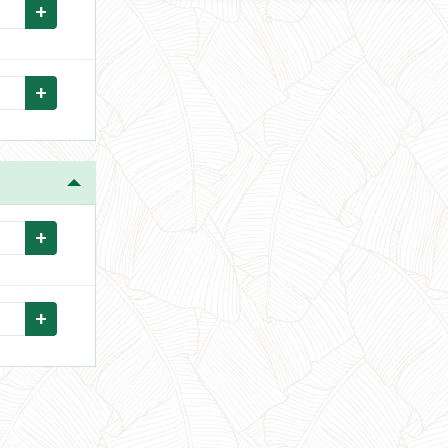
+
+
+
+